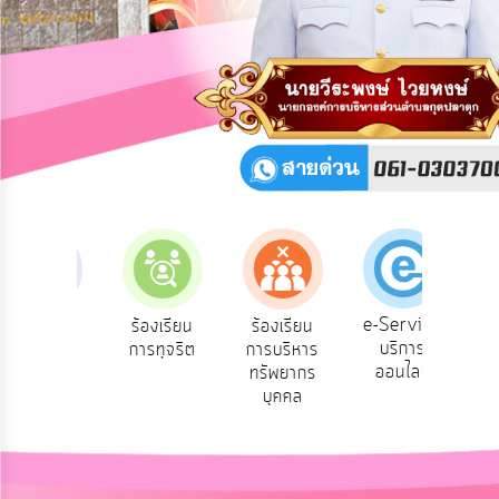
ความ
คิด
เห็น
แผน
ยุทธศาสตร์/
แผน
พัฒนา
การ
บริหาร/
พัฒนา
ทรัพยากร
บุคคล
e-Service
ร้องเรียน
ร้องเรียน
ร้องเรียน
ถา
บริการ
ร้องทุกข์
การทุจริต
การบริหาร
Q
การ
ออนไลน์
ทรัพยากร
บริหาร
บุคคล
งาน
การ
ส่ง