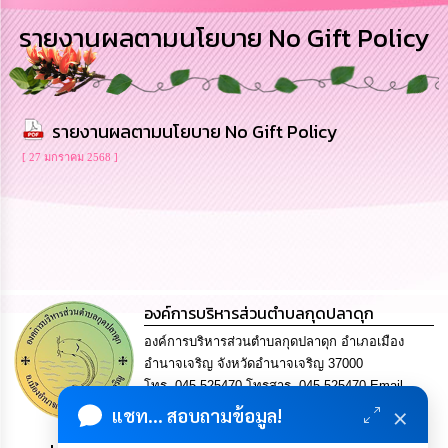
เสริม
ความ
รายงานผลตามนโยบาย No Gift Policy
โปร่งใส
การ
จัด
รายงานผลตามนโยบาย No Gift Policy
ซื้อ
จัด
[ 27 มกราคม 2568 ]
จ้าง
การ
เงิน
การ
คลัง
องค์การบริหารส่วนตำบลกุดปลาดุก
นโยบาย
No
องค์การบริหารส่วนตำบลกุดปลาดุก อำเภอเมือง
Gift
อำนาจเจริญ จังหวัดอำนาจเจริญ 37000
Policy
โทร. 045-525470 โทรสาร. 045-525470 Email
×
saraban@kudpladuk.go.th
แชท... สอบถามข้อมูล!
การ