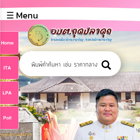
×
☰ Menu
lose
หน้า
หลัก
ข้อมูล
ก
พื้น
ฐาน
9
บุคลากร
ข่าว
ประชาสัมพันธ์
9
การ
ปฏิสัมพันธ์
ข้อมูล
จ
รับ
ฟัง